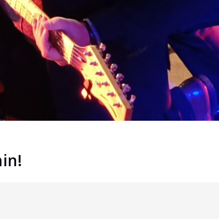
in!
40 727 6923 / pj. Jukka Jurvanen