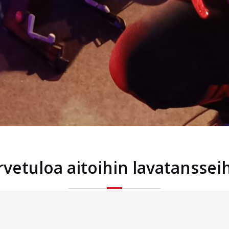
rvetuloa aitoihin lavatansseih
äänjärven lava / Säänjärventie 49, 54800 Savitaipale / Puh. 0