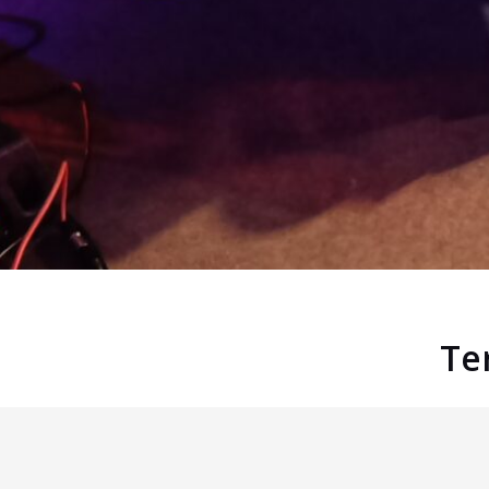
Te
Savitaipaleen Urheilijat ry / S