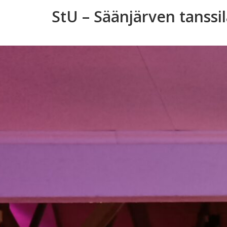
Skip
StU – Säänjärven tanssi
to
content