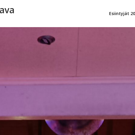
lava
Esiintyjät 2